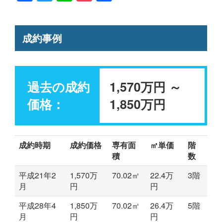
有
成約事例
過去の成約
1,570万円 ～
価格：
1,850万円
成約時期
成約価格
専有面
㎡単価
階
積
数
平成21年2
1,570万
70.02㎡
22.4万
3階
月
円
円
平成28年4
1,850万
70.02㎡
26.4万
5階
月
円
円